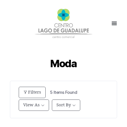
Moda
Filters
5
Items Found
View As
Sort By