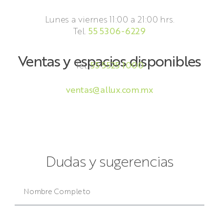
Lunes a viernes 11:00 a 21:00 hrs.
Tel.
55 5306-6229
Ventas y espacios disponibles
Tel.
55 5525 1000
ventas@allux.com.mx
Dudas y sugerencias