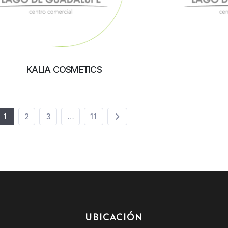
KALIA COSMETICS
1
2
3
…
11
UBICACIÓN