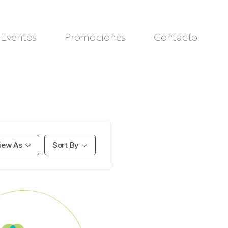
Eventos
Promociones
Contacto
iew As
Sort By